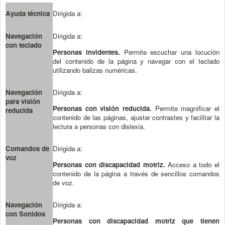
Ayuda técnica
Dirigida a:
Navegación
Dirigida a:
con teclado
Personas invidentes.
Permite escuchar una locución
del contenido de la página y navegar con el teclado
utilizando balizas numéricas.
Navegación
Dirigida a:
para visión
Personas con visión reducida.
Permite magnificar el
reducida
contenido de las páginas, ajustar contrastes y facilitar la
lectura a personas con dislexia.
Comandos de
Dirigida a:
voz
Personas con discapacidad motriz.
Acceso a todo el
contenido de la página a través de sencillos comandos
de voz.
Navegación
Dirigida a:
con Sonidos
Personas con discapacidad motriz que tienen