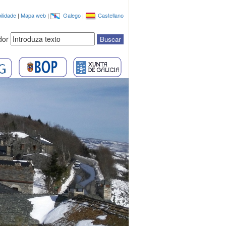
ilidade
|
Mapa web
|
Galego
|
Castellano
dor